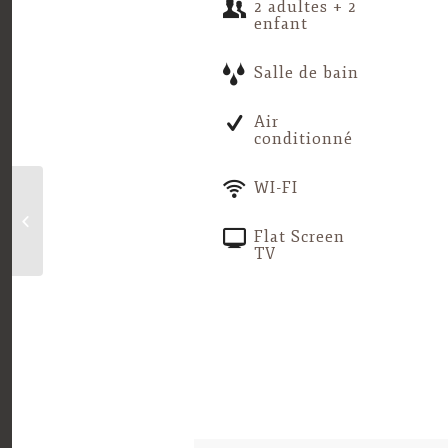
2 adultes + 2
enfant
Salle de bain
Air
conditionné
WI-FI
Chambre Garbí
Flat Screen
TV