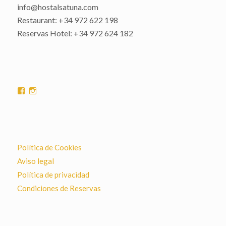
info@hostalsatuna.com
Restaurant: +34 972 622 198
Reservas Hotel: +34 972 624 182
Ver
Ver
perfil
perfil
de
de
hostalsatuna
hostalsatuna
en
en
Facebook
Instagram
Política de Cookies
Aviso legal
Política de privacidad
Condiciones de Reservas