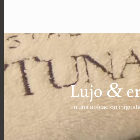
&
Lujo
e
En una ubicación inigual