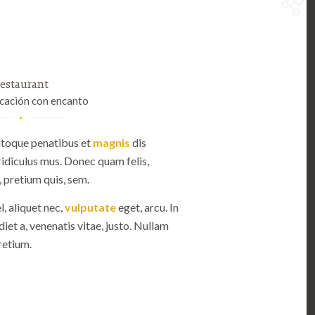
estaurant
icación con encanto
atoque penatibus et
magnis
dis
ridiculus mus. Donec quam felis,
, pretium quis, sem.
l, aliquet nec,
vulputate
eget, arcu. In
iet a, venenatis vitae, justo. Nullam
retium.