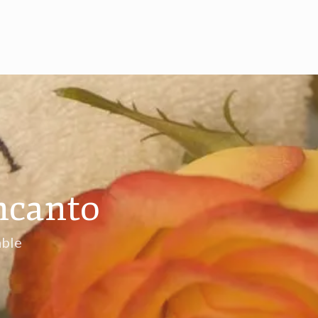
ncanto
able