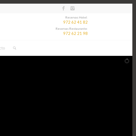
Reservas Hotel:
972 62 41 82
Reservas Restaurante:
972 62 21 98
cto