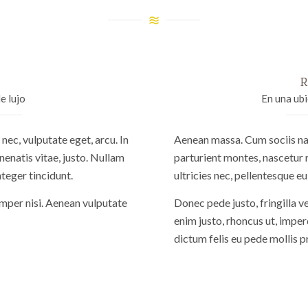
R
e lujo
En una ub
 nec, vulputate eget, arcu. In
Aenean massa. Cum sociis n
nenatis vitae, justo. Nullam
parturient montes, nascetur 
nteger tincidunt.
ultricies nec, pellentesque eu
per nisi. Aenean vulputate
Donec pede justo, fringilla ve
enim justo, rhoncus ut, imperd
dictum felis eu pede mollis p