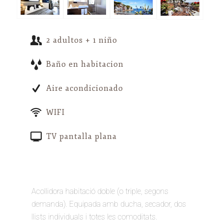
2 adultos + 1 niño
Baño en habitacion
Aire acondicionado
WIFI
TV pantalla plana
Acollidora habitació doble (o triple, segons
demanda). Equipada amb ducha, secador, dos
llists individuals i totes les comoditats.