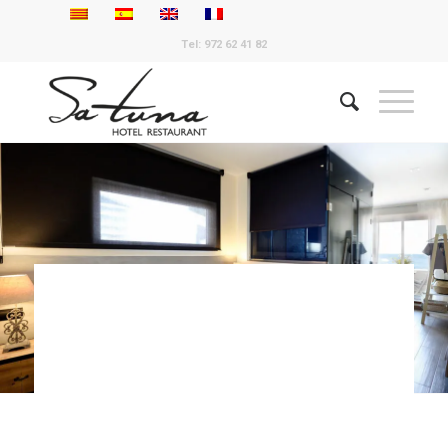
Tel: 972 62 41 82
DATA D'ENTRADA
DATA DE SORTIDA
6
7
Agost, 2026
Agost, 2026
DIJOUS
DIVENDRES
HABITACIONS I OCUPACIÓ