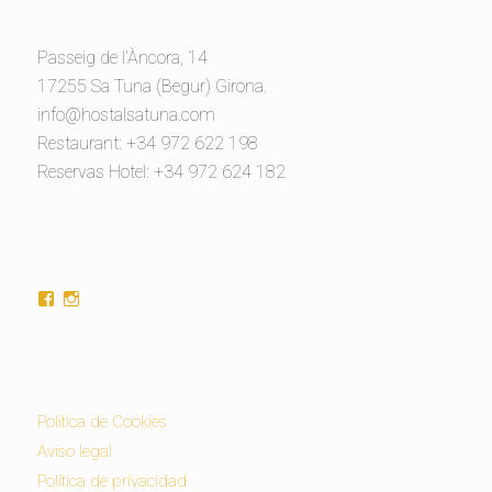
Passeig de l’Àncora, 14
17255 Sa Tuna (Begur) Girona.
info@hostalsatuna.com
Restaurant: +34 972 622 198
Reservas Hotel: +34 972 624 182
Mostra
Mostra
el
el
perfil
perfil
de
de
hostalsatuna
hostalsatuna
a
a
Facebook
Instagram
Política de Cookies
Aviso legal
Política de privacidad