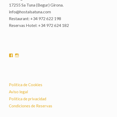
17255 Sa Tuna (Begur) Girona.
info@hostalsatuna.com
Restaurant: +34 972 622 198
Reservas Hotel: +34 972 624 182
Ver
Ver
perfil
perfil
de
de
hostalsatuna
hostalsatuna
en
en
Facebook
Instagram
Política de Cookies
Aviso legal
Política de privacidad
Condiciones de Reservas